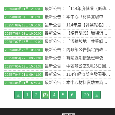
最新公告
：
「114年度低碳（低蘊含碳）建築講習會」免費報名中！
2025年09月11日 12:00:00
最新公告
：
本中心「材料實驗中心辦公棟之室內翻修規劃設計及監造技術服務案」招標事宜
2025年09月04日 10:50:00
最新公告
：
114年度【評選報名】職場消防安全SDGs揭露建議指南評選活動報名，歡迎踴躍參加!
2025年08月18日 10:00:00
最新公告
：
【課程講義】職場消防安全SDGs揭露建議指南說明會，敬請參考
2025年08月18日 10:00:00
最新公告
：
「深耕坡地，共築韌性：十年社區防災實踐與創新」研討會
2025年07月16日 11:40:00
最新公告
：
內政部公告指定內政部國土署辦理建築新技術新工法新設備及新材料性能試驗機構
2025年06月26日 10:20:00
最新公告
：
有關近期接獲檢舉偽造本中心收件憑證，特鄭重聲明將追究行為人之法律責任，絕不寬貸。
2025年05月27日 09:22:04
最新公告
：
中區辦公室5月26日因應辦公室搬遷暫停對外服務一日
2025年05月13日 15:59:37
最新公告
：
114年經濟部產發署委辦計畫 「造紙產業鏈低碳轉型計畫-竹材產業低碳加工輔導」 技術輔導申請公告
2025年04月21日 09:41:09
最新公告
：
本中心材料實驗室為內政部公告指定建築新技術新工法新設備及新材料性能試驗機構。
2025年04月11日 15:59:30
«
1
2
(3)
4
5
6
...
20
»