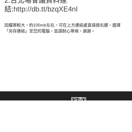
2.台北場會議資料連
結:
http://db.tt/bzqXE4nI
因檔案較大，約100mb左右，可在上方連結處直接按右鍵，選擇
「另存連結」至您的電腦，並請耐心等候，謝謝。
網站安全政策
財團法人台灣建築中心 新北市新店區民權路95號3樓 TEL：02-8667-
6111 FAX：02-8667-6222
Powered by
NC
© 2023
設計製作
: JCB