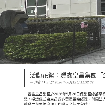
活動花絮
：豐鑫皇昌集團「2
作者：
kurt
於 2026年06月12日 11:32:32
豐鑫皇昌集團於2026年5月26日假集團總部舉
證。授證儀式由皇昌營造黃重雷總經理、財團法人
續發展與氣候治理工作邁入全新里程碑。