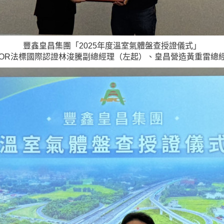
豐鑫皇昌集團「2025年度溫室氣體盤查授證儀式」
NOR法標國際認證林浚騰副總經理（左起）、皇昌營造黃重雷總