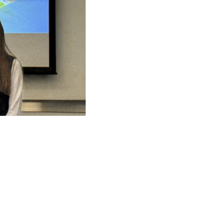
溫思涵副理。