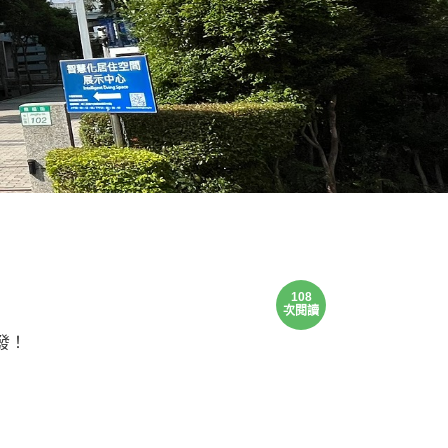
108
次閱讀
發！