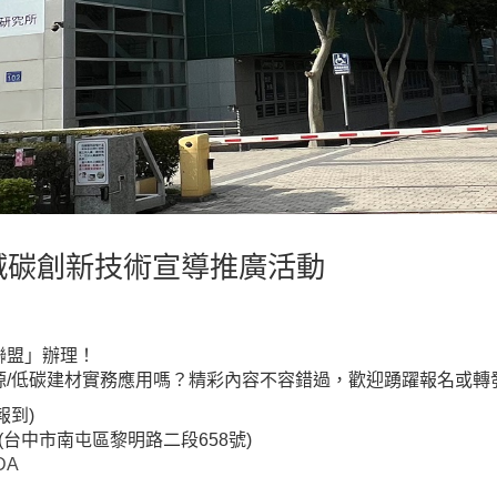
能減碳創新技術宣導推廣活動
聯盟」辦理！
源/低碳建材實務應用嗎？精彩內容不容錯過，歡迎踴躍報名或轉
0報到)
(台中市南屯區黎明路二段658號)
XDA